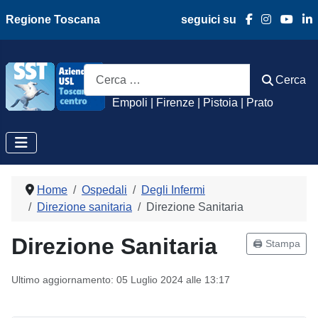
Regione Toscana
seguici su
Azienda Usl Toscan
Cerca
Cerca
Empoli | Firenze | Pistoia | Prato
Home
Ospedali
Degli Infermi
Direzione sanitaria
Direzione Sanitaria
Direzione Sanitaria
🖨️ Stampa
Ultimo aggiornamento: 05 Luglio 2024 alle 13:17