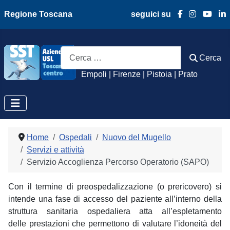
Regione Toscana
seguici su
Azienda Usl Toscan
Cerca
Cerca
Empoli | Firenze | Pistoia | Prato
Home
Ospedali
Nuovo del Mugello
Servizi e attività
Servizio Accoglienza Percorso Operatorio (SAPO)
Con il termine di preospedalizzazione (o prericovero) si
intende una fase di accesso del paziente all’interno della
struttura sanitaria ospedaliera atta all’espletamento
delle prestazioni che permettono di valutare l’idoneità del