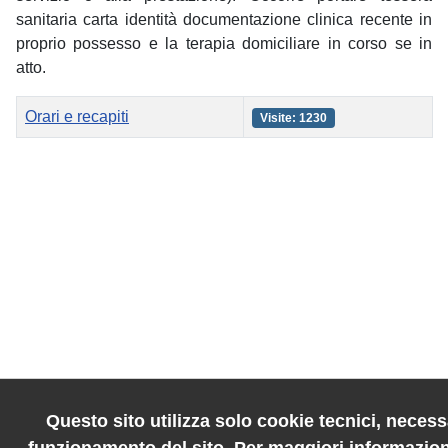
sanitaria carta identità documentazione clinica recente in
proprio possesso e la terapia domiciliare in corso se in
atto.
Titolo
Visite
Orari e recapiti
Visite: 1230
Articoli
Questo sito utilizza solo cookie tecnici, necessa
funzionamento del sito. Per maggiori informazion