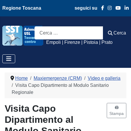
Regione Toscana
seguici su
Azienda Usl Toscan
Cerca
Cerca
Empoli | Firenze | Pistoia | Prato
Home
Maxiemergenze (CRM)
Video e galleria
Visita Capo Dipartimento al Modulo Sanitario
Regionale
Visita Capo
🖨️
Stampa
Dipartimento al
Modulo Sanitario