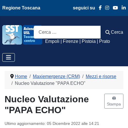
Regione Toscana
seguici su
Azienda Usl Toscan
Cerca
Cerca
Empoli | Firenze | Pistoia | Prato
Home
Maxiemergenze (CRM)
Mezzi e risorse
Nucleo Valutazione "PAPA ECHO"
Nucleo Valutazione
🖨️
Stampa
"PAPA ECHO"
Ultimo aggiornamento: 05 Dicembre 2022 alle 14:21