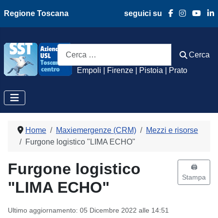
Regione Toscana
seguici su
Azienda Usl Toscan
Cerca
Cerca
Empoli | Firenze | Pistoia | Prato
Home
Maxiemergenze (CRM)
Mezzi e risorse
Furgone logistico "LIMA ECHO"
Furgone logistico
🖨️
Stampa
"LIMA ECHO"
Ultimo aggiornamento: 05 Dicembre 2022 alle 14:51