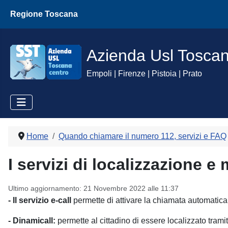
Regione Toscana
Azienda Usl Tosca
Empoli | Firenze | Pistoia | Prato
Home
Quando chiamare il numero 112, servizi e FAQ
I servizi di localizzazione e 
Ultimo aggiornamento: 21 Novembre 2022 alle 11:37
- Il servizio e-call
permette di attivare la chiamata automatica 
- Dinamicall:
permette al cittadino di essere localizzato tram