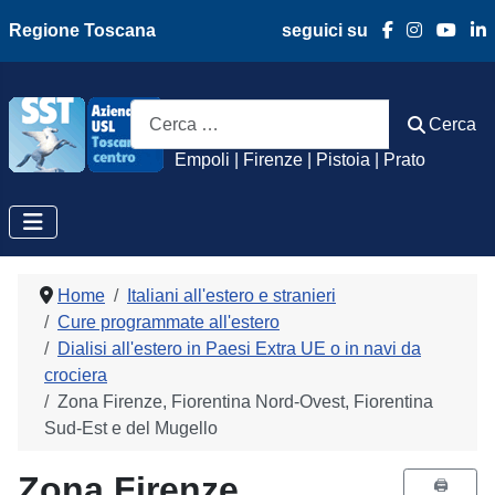
Regione Toscana
seguici su
Azienda Usl Toscan
Cerca
Cerca
Empoli | Firenze | Pistoia | Prato
Home
Italiani all'estero e stranieri
Cure programmate all'estero
Dialisi all'estero in Paesi Extra UE o in navi da
crociera
Zona Firenze, Fiorentina Nord-Ovest, Fiorentina
Sud-Est e del Mugello
Zona Firenze,
🖨️