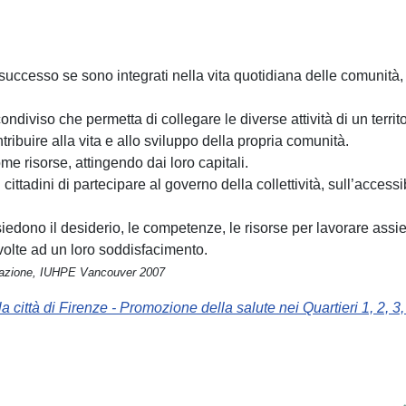
cesso se sono integrati nella vita quotidiana delle comunità, ba
ndiviso che permetta di collegare le diverse attività di un territ
ntribuire alla vita e allo sviluppo della propria comunità.
e risorse, attingendo dai loro capitali.
cittadini di partecipare al governo della collettività, sull’accessibi
no il desiderio, le competenze, le risorse per lavorare assieme a
 volte ad un loro soddisfacimento.
er l’azione, IUHPE Vancouver 2007
a città di Firenze - Promozione della salute nei Quartieri 1, 2, 3,