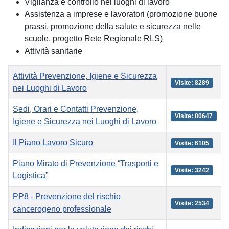
Vigilanza e controllo nei luoghi di lavoro
Assistenza a imprese e lavoratori (promozione buone
prassi, promozione della salute e sicurezza nelle
scuole, progetto Rete Regionale RLS)
Attività sanitarie
Titolo
Visite
Attività Prevenzione, Igiene e Sicurezza
Visite: 8289
nei Luoghi di Lavoro
Sedi, Orari e Contatti Prevenzione,
Visite: 80647
Igiene e Sicurezza nei Luoghi di Lavoro
Il Piano Lavoro Sicuro
Visite: 6105
Piano Mirato di Prevenzione “Trasporti e
Visite: 3242
Logistica”
PP8 - Prevenzione del rischio
Visite: 2534
cancerogeno professionale