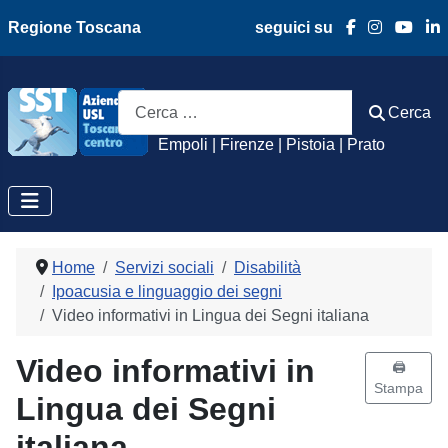
Regione Toscana
seguici su
Azienda Usl Toscan
Cerca
Cerca
Empoli | Firenze | Pistoia | Prato
Home
Servizi sociali
Disabilità
Ipoacusia e linguaggio dei segni
Video informativi in Lingua dei Segni italiana
Video informativi in
🖨️
Stampa
Lingua dei Segni
italiana