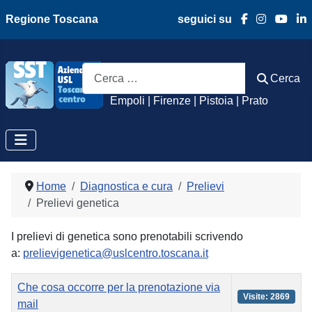
Regione Toscana
seguici su
Azienda Usl Toscan
Cerca
Cerca
Empoli | Firenze | Pistoia | Prato
Home
Diagnostica e cura
Prelievi
Prelievi genetica
I prelievi di genetica sono prenotabili scrivendo
a:
prelievigenetica@uslcentro.toscana.it
Titolo
Visite
Che cosa occorre per la prenotazione via
Visite: 2869
mail