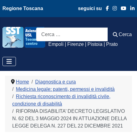
Regione Toscana
seguici su
Azienda Usl Toscan
Cerca
Cerca
Empoli | Firenze | Pistoia | Prato
Home
Diagnostica e cura
Medicina legale: patenti, permessi e invalidità
Richiesta riconoscimento di invalidità civile,
condizione di disabilità
RIFORMA DISABILITA’ DECRETO LEGISLATIVO
N. 62 DEL 3 MAGGIO 2024 IN ATTUAZIONE DELLA
LEGGE DELEGA N. 227 DEL 22 DICEMBRE 2021