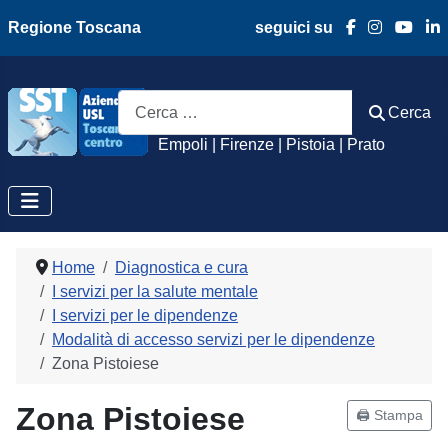
Regione Toscana
seguici su
Azienda Usl Toscan
Cerca
Cerca
Empoli | Firenze | Pistoia | Prato
Home
Diagnostica e cura
I servizi per la salute mentale
I servizi per le dipendenze
Modalità di accesso servizi per le dipendenze
Zona Pistoiese
Zona Pistoiese
🖨️ Stampa