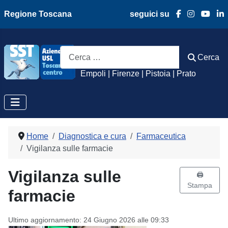
Regione Toscana
seguici su
Azienda Usl Toscan
Cerca
Cerca
Empoli | Firenze | Pistoia | Prato
Home
Diagnostica e cura
Farmaceutica
Vigilanza sulle farmacie
Vigilanza sulle
🖨️
Stampa
farmacie
Ultimo aggiornamento: 24 Giugno 2026 alle 09:33