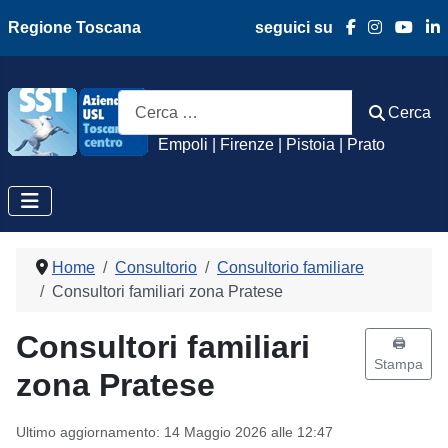
Regione Toscana
seguici su
Azienda Usl Toscan
Cerca
Cerca
Empoli | Firenze | Pistoia | Prato
Home
Consultorio
Consultorio familiare
Consultori familiari zona Pratese
Consultori familiari
🖨️
Stampa
zona Pratese
Ultimo aggiornamento: 14 Maggio 2026 alle 12:47