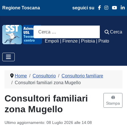
Regione Toscana
seguici su
Azienda Usl Toscan
Cerca
Cerca
Empoli | Firenze | Pistoia | Prato
Home
Consultorio
Consultorio familiare
Consultori familiari zona Mugello
Consultori familiari
🖨️
Stampa
zona Mugello
Ultimo aggiornamento: 08 Luglio 2026 alle 14:08