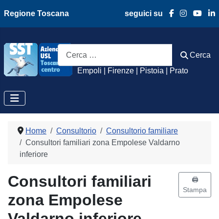
Regione Toscana
seguici su
Azienda Usl Toscan
Cerca
Cerca
Empoli | Firenze | Pistoia | Prato
Home
Consultorio
Consultorio familiare
Consultori familiari zona Empolese Valdarno
inferiore
Consultori familiari
🖨️
Stampa
zona Empolese
Valdarno inferiore