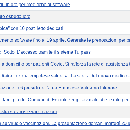
i un’ora per modifiche ai software
idio ospedaliero
ice” con 10 posti letto dedicati
nto software fino al 19 aprile. Garantite le prenotazioni per pr
 di Sotto. L’accesso tramite il sistema Tu passi
 a domicilio per pazienti Covid. Si rafforza la rete di assistenza t
pediatra in zona empolese valdelsa. La scelta del nuovo medico 
tazione in 6 presidi dell’area Empolese Valdarno Inferiore
 famiglia del Comune di Empoli Per gli assistiti tutte le info per
stra su virus e vaccinazioni
ra su virus e vaccinazioni. La presentazione domani martedì 20 l