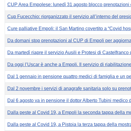
CUP Area Empolese: lunedì 31 agosto blocco prenotazioni d
Cup Fucecchio: riorganizzato il servizio all’interno del pres
Cure palliative Empoli: il San Martino covertito a “Covid hosp
Da domani stop prenotazioni al CUP di Empoli per aggiorname
Da martedì riapre il servizio Ausili e Protesi di Castelfranco
Da oggi l’Uscar è anche a Empoli. Il servizio di riabilitazione
Dal 1 gennaio in pensione quattro medici di famiglia e un 
Dal 2 novembre i servizi di anagrafe sanitaria solo su preno
Dal 6 agosto va in pensione il dottor Alberto Tubini medico di
Dalla peste al Covid 19, a Empoli la seconda tappa della mo
Dalla peste al Covid 19, a Pistoia la terza tappa della most