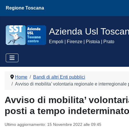
Regione Toscana
Azienda Usl Tosca
Empoli | Firenze | Pistoia | Prato
Home
Bandi di altri Enti pubblici
Avviso di mobilita’ volontaria regionale e interregio
Avviso di mobilita’ volontari
posti a tempo indetermin
Ultimo aggiornamento: 15 Novembre 2022 alle 09:45