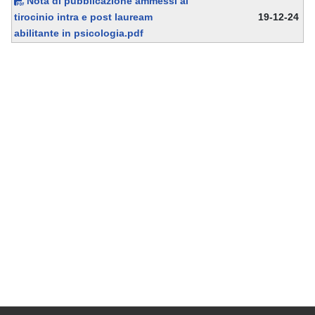
Nota di pubblicazione ammessi al
tirocinio intra e post lauream
19-12-24
abilitante in psicologia.pdf