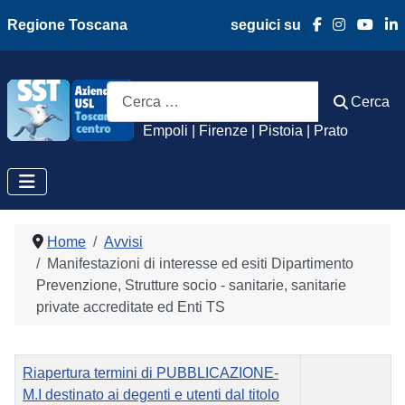
Regione Toscana
seguici su
Azienda Usl Toscan
Cerca
Cerca
Empoli | Firenze | Pistoia | Prato
Home
Avvisi
Manifestazioni di interesse ed esiti Dipartimento
Prevenzione, Strutture socio - sanitarie, sanitarie
private accreditate ed Enti TS
Titolo
Visite
Riapertura termini di PUBBLICAZIONE-
M.I destinato ai degenti e utenti dal titolo