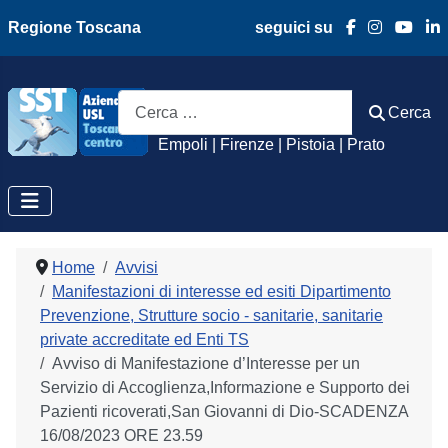
Regione Toscana
seguici su
Azienda Usl Toscan
Cerca
Cerca
Empoli | Firenze | Pistoia | Prato
Home
Avvisi
Manifestazioni di interesse ed esiti Dipartimento
Prevenzione, Strutture socio - sanitarie, sanitarie
private accreditate ed Enti TS
Avviso di Manifestazione d’Interesse per un
Servizio di Accoglienza,Informazione e Supporto dei
Pazienti ricoverati,San Giovanni di Dio-SCADENZA
16/08/2023 ORE 23.59