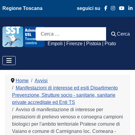
Regione Toscana
seguici su
Azienda Usl Toscan
Cerca
Cerca
Empoli | Firenze | Pistoia | Prato
Home
Avvisi
Manifestazioni di interesse ed esiti Dipartimento
Prevenzione, Strutture socio - sanitarie, sanitarie
private accreditate ed Enti TS
Avviso di manifestazione di interesse per
prestazioni di prelievo venoso e consegna campioni
biologici per l'ambito territoriale Pratese comune di
Vaiano e comune di Carmignano loc. Comeana -