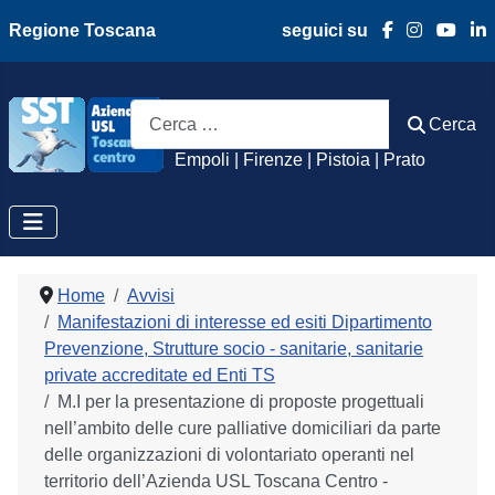
Regione Toscana
seguici su
Azienda Usl Toscan
Cerca
Cerca
Empoli | Firenze | Pistoia | Prato
Home
Avvisi
Manifestazioni di interesse ed esiti Dipartimento
Prevenzione, Strutture socio - sanitarie, sanitarie
private accreditate ed Enti TS
M.I per la presentazione di proposte progettuali
nell’ambito delle cure palliative domiciliari da parte
delle organizzazioni di volontariato operanti nel
territorio dell’Azienda USL Toscana Centro -