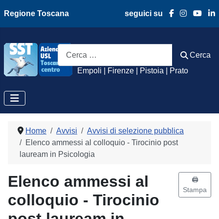
Regione Toscana
seguici su
Azienda Usl Toscan
Cerca
Cerca
Empoli | Firenze | Pistoia | Prato
Home
Avvisi
Avvisi di selezione pubblica
Elenco ammessi al colloquio - Tirocinio post
lauream in Psicologia
Elenco ammessi al
🖨️
Stampa
colloquio - Tirocinio
post lauream in