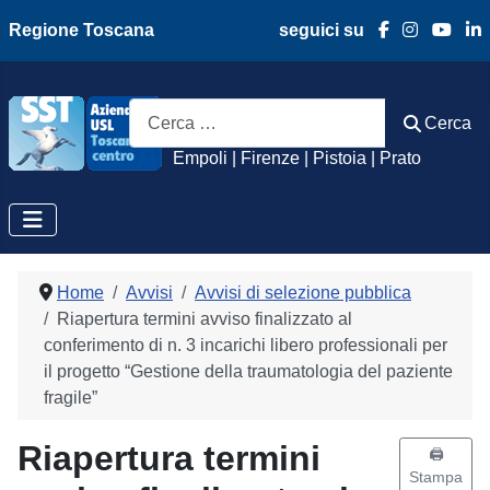
Regione Toscana
seguici su
Azienda Usl Toscan
Cerca
Cerca
Empoli | Firenze | Pistoia | Prato
Home
Avvisi
Avvisi di selezione pubblica
Riapertura termini avviso finalizzato al
conferimento di n. 3 incarichi libero professionali per
il progetto “Gestione della traumatologia del paziente
fragile”
Riapertura termini
🖨️
Stampa