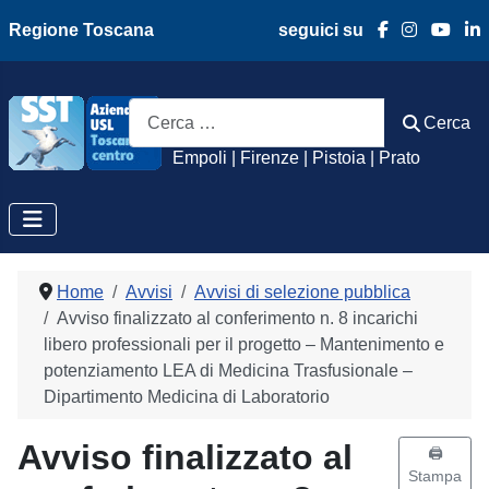
Regione Toscana
seguici su
Azienda Usl Toscan
Cerca
Cerca
Empoli | Firenze | Pistoia | Prato
Home
Avvisi
Avvisi di selezione pubblica
Avviso finalizzato al conferimento n. 8 incarichi
libero professionali per il progetto – Mantenimento e
potenziamento LEA di Medicina Trasfusionale –
Dipartimento Medicina di Laboratorio
Avviso finalizzato al
🖨️
Stampa