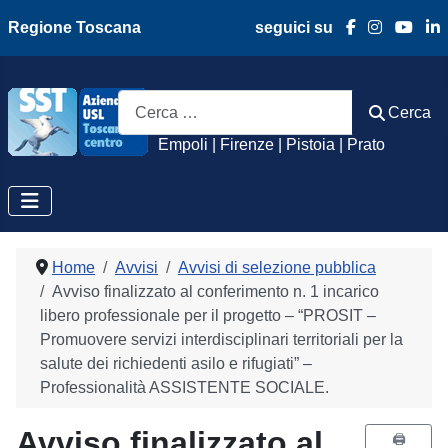
Regione Toscana
seguici su
Azienda Usl Toscan
Cerca
Cerca
Empoli | Firenze | Pistoia | Prato
Home
Avvisi
Avvisi di selezione pubblica
Avviso finalizzato al conferimento n. 1 incarico
libero professionale per il progetto – “PROSIT –
Promuovere servizi interdisciplinari territoriali per la
salute dei richiedenti asilo e rifugiati” –
Professionalità ASSISTENTE SOCIALE.
Avviso finalizzato al
🖨️