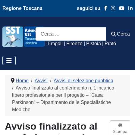
Regione Toscana
seguici su
Azienda Usl Toscan
Cerca
Cerca
Empoli | Firenze | Pistoia | Prato
Home
Avvisi
Avvisi di selezione pubblica
Avviso finalizzato al conferimento n. 1 incarico
libero professionale per il progetto – “Casa
Parkinson” – Dipartimento delle Specialistiche
Mediche.
Avviso finalizzato al
🖨️
Stampa