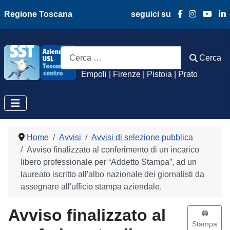
Regione Toscana
seguici su
Azienda Usl Toscan
Cerca
Cerca
Empoli | Firenze | Pistoia | Prato
Home
Avvisi
Avvisi di selezione pubblica
Avviso finalizzato al conferimento di un incarico
libero professionale per “Addetto Stampa”, ad un
laureato iscritto all'albo nazionale dei giornalisti da
assegnare all'ufficio stampa aziendale.
Avviso finalizzato al
🖨️
Stampa