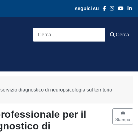
seguici su
Cerca
Cerca
servizio diagnostico di neuropsicologia sul territorio
professionale per il
🖨️
Stampa
gnostico di