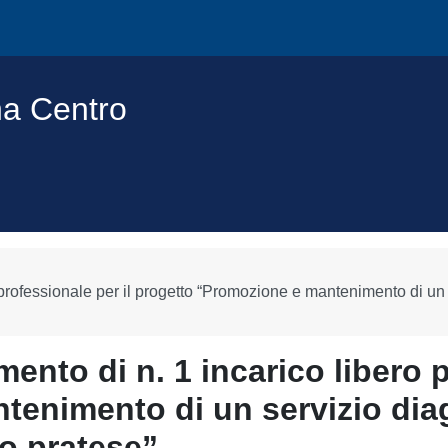
na Centro
o professionale per il progetto “Promozione e mantenimento di un 
mento di n. 1 incarico libero 
tenimento di un servizio dia
io pratese”