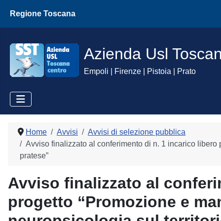
Regione Toscana
Azienda Usl Tosca
Empoli | Firenze | Pistoia | Prato
Home
Avvisi
Avvisi di selezione pubblica
Avviso finalizzato al conferimento di n. 1 incarico liber
pratese”
Avviso finalizzato al conferi
progetto “Promozione e man
neuropsicologia sul territor