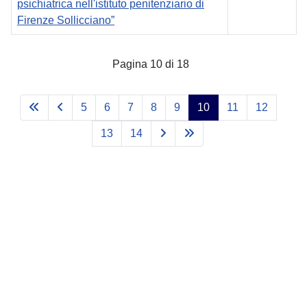
psichiatrica nell'istituto penitenziario di
Firenze Sollicciano”
Articoli
Pagina 10 di 18
5
6
7
8
9
10
11
12
13
14