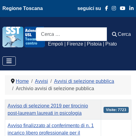
Regione Toscana
seguici su
Azienda Usl Toscan
Cerca
Cerca
Empoli | Firenze | Pistoia | Prato
Home
Avvisi
Avvisi di selezione pubblica
Archivio avvisi di selezione pubblica
Titolo
Visite
Avviso di selezione 2019 per tirocinio
Visite: 7723
post-lauream laureati in psicologia
Avviso finalizzato al conferimento di n. 1
incarico libero professionale per il