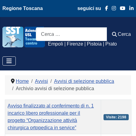
Regione Toscana
seguici su
Azienda Usl Toscan
Cerca
Cerca
Empoli | Firenze | Pistoia | Prato
Home
Avvisi
Avvisi di selezione pubblica
Archivio avvisi di selezione pubblica
Titolo
Visite
Avviso finalizzato al conferimento di n. 1
incarico libero professionale per il
Visite: 2198
progetto “Organizzazione attività
chirurgica ortopedica in service”