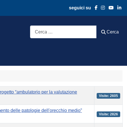
seguici su
Cerca
Cerca
 progetto “ambulatorio per la valutazione
Visite: 2605
mento delle patologie dell'orecchio medio”
Visite: 2826