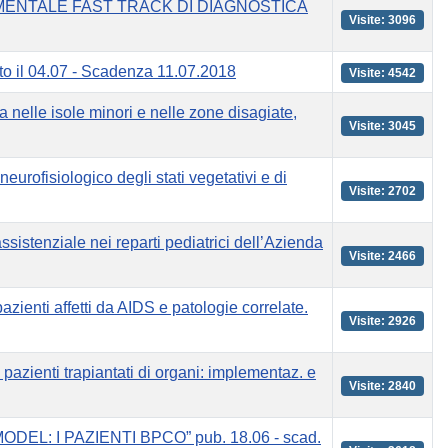
IMENTALE FAST TRACK DI DIAGNOSTICA
Visite: 3096
cato il 04.07 - Scadenza 11.07.2018
Visite: 4542
a nelle isole minori e nelle zone disagiate,
Visite: 3045
eurofisiologico degli stati vegetativi e di
Visite: 2702
assistenziale nei reparti pediatrici dell’Azienda
Visite: 2466
pazienti affetti da AIDS e patologie correlate.
Visite: 2926
i pazienti trapiantati di organi: implementaz. e
Visite: 2840
ODEL: I PAZIENTI BPCO” pub. 18.06 - scad.