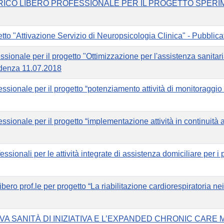
CARICO LIBERO PROFESSIONALE PER IL PROGETTO SPER
ogetto "Attivazione Servizio di Neuropsicologia Clinica" - Pubbli
essionale per il progetto "Ottimizzazione per l'assistenza sanitari
cadenza 11.07.2018
essionale per il progetto “potenziamento attività di monitoraggio n
essionale per il progetto “implementazione attività in continuità 
essionali per le attività integrate di assistenza domiciliare per i 
bero prof.le per progetto “La riabilitazione cardiorespiratoria ne
“LA NUOVA SANITÀ DI INIZIATIVA E L’EXPANDED CHRONIC CARE M