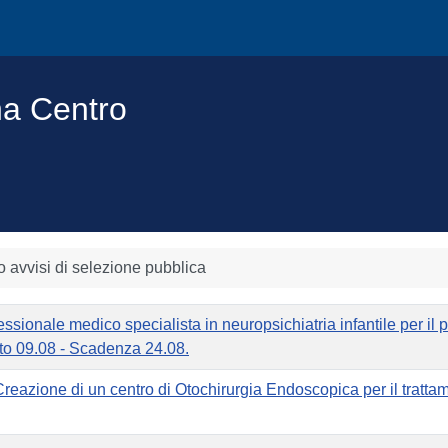
na Centro
o avvisi di selezione pubblica
fessionale medico specialista in neuropsichiatria infantile per il
ato 09.08 - Scadenza 24.08.
"Creazione di un centro di Otochirurgia Endoscopica per il tratta