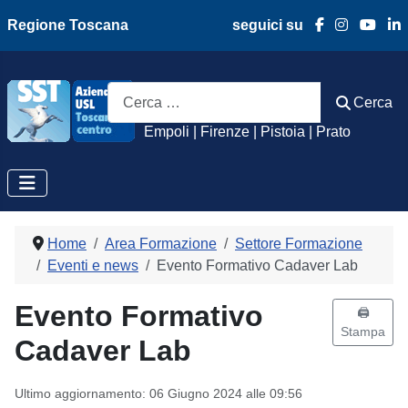
Regione Toscana
seguici su
Azienda Usl Toscan
Cerca
Cerca
Empoli | Firenze | Pistoia | Prato
Home
Area Formazione
Settore Formazione
Eventi e news
Evento Formativo Cadaver Lab
Evento Formativo
🖨️
Stampa
Cadaver Lab
Ultimo aggiornamento: 06 Giugno 2024 alle 09:56