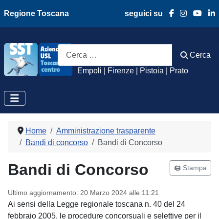
Regione Toscana
seguici su
Azienda Usl Toscan
Cerca
Cerca
Empoli | Firenze | Pistoia | Prato
Home
Amministrazione trasparente
Bandi di concorso
Bandi di Concorso
Bandi di Concorso
🖨️ Stampa
Ultimo aggiornamento: 20 Marzo 2024 alle 11:21
Ai sensi della Legge regionale toscana n. 40 del 24
febbraio 2005, le procedure concorsuali e selettive per il