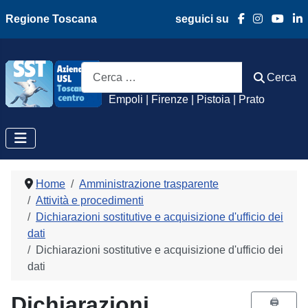
Regione Toscana
seguici su
Azienda Usl Toscan
Cerca
Cerca
Empoli | Firenze | Pistoia | Prato
Home
Amministrazione trasparente
Attività e procedimenti
Dichiarazioni sostitutive e acquisizione d'ufficio dei
dati
Dichiarazioni sostitutive e acquisizione d'ufficio dei
dati
Dichiarazioni
🖨️